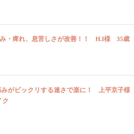
み・痺れ、息苦しさが改善！！ H.I様 35歳
みがビックリする速さで楽に！ 上平京子様 
イク