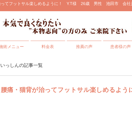
てフットサル楽しめるように！ Y.T様 26歳 男性 池田市 会社員 
施術メニュー
料金表
推薦の声
患者様の声
ンいっしんの記事一覧
・腰痛・猫背が治ってフットサル楽しめるように